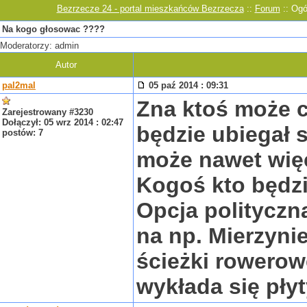
Bezrzecze 24 - portal mieszkańców Bezrzecza
::
Forum
:: Ogó
Na kogo głosowac ????
Moderatorzy: admin
Autor
pal2mal
05 paź 2014 : 09:31
Zna ktoś może c
Zarejestrowany #3230
Dołączył: 05 wrz 2014 : 02:47
będzie ubiegał 
postów: 7
może nawet wię
Kogoś kto będzi
Opcja polityczna
na np. Mierzynie
ścieżki rowerow
wykłada się pły