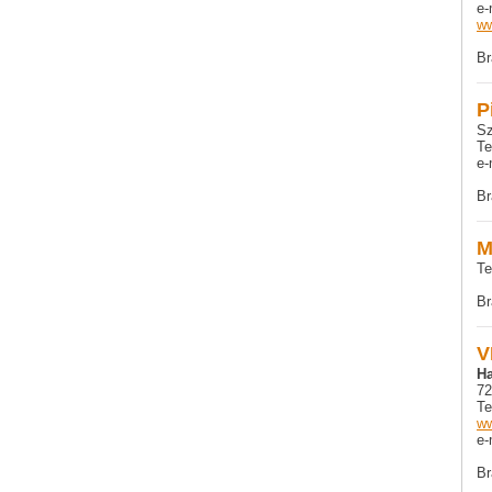
e-
ww
Br
P
Sz
Te
e-
Br
M
Te
Br
V
H
72
Te
ww
e-
Br