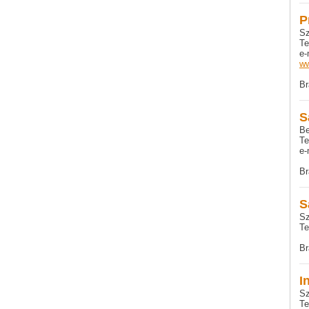
P
Sz
Te
e-
ww
Br
S
Be
Te
e-
Br
S
Sz
Te
Br
I
Sz
Te