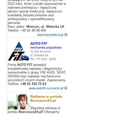
2013 roku, które zostało wyposażone w
najnowocześniejszy i najwyższej
jakości sprzęt medyczny, najwyższe
standardy bezpieczeństwa oraz
profesjonalny i wykwalifikowany
personel.
Nasz adres:
Mierzyn, ul. Welecka 1A
Telefon: +48 91 48 48 404
www.luxmedica.pl
AUTO FIT
mechanika pojazdowa
71-211 Szczecin
ul. Szeroka 63
PN - PT 9:00 - 18:00
Firma
AUTO FIT
prowadzi
kompleksową naprawę i diagnostykę
samochodów z grupy VW, AUDI, SEAT,
SKODA oraz naprawy mechaniczne
wszystkich innych marek. Zapraszamy.
Telefon:
+48 91 432 75 63
www.autofit.szczecin.pl
Reklama w portalu
Bezrzecze24.pl
Wypróbuj reklamę w
portalu
Bezrzecze24.pl!
Oferujemy