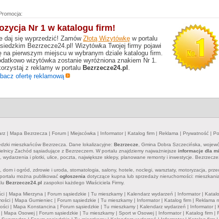
Promocja:
ozycja Nr 1 w katalogu firm!
e daj się wyprzedzić! Zamów
Złotą Wizytówkę
w portalu
siedzkim Bezrzecze24.pl! Wizytówka Twojej firmy pojawi
ę na pierwszym miejscu w wybranym dziale katalogu firm.
datkowo wizytówka zostanie wyróżniona znakiem Nr 1.
orzystaj z reklamy w portalu
Bezrzecze24.pl
.
bacz ofertę reklamową
arz
|
Mapa Bezrzecza
|
Forum
|
Miejscówka
|
Informator
|
Katalog firm
|
Reklama
|
Prywatność
|
Po
iedzki mieszkańców Bezrzecza. Dane lokalizacyjne:
Bezrzecze
, Gmina Dobra Szczecińska, wojewó
ielnicy Zachód sąsiadujące z Bezrzeczem. W portalu znajdziemy najważniejsze
informacje dla 
 wydarzenia i plotki, ulice, poczta, największe sklepy, planowane remonty i inwestycje. Bezrzec
 dom i ogród, zdrowie i uroda, stomatologia, salony, hotele, noclegi, warsztaty, motoryzacja, prze
W portalu można publikować
ogłoszenia
dotyczące kupna lub sprzedaży nieruchomości: mieszkania,
alu
Bezrzecze24.pl
zaspokoi każdego Właściciela Firmy.
ci
|
Mapa Mierzyna
|
Forum sąsiedzkie
|
Tu mieszkamy
|
Kalendarz wydarzeń
|
Informator
|
Katalo
ości
|
Mapa Gumieniec
|
Forum sąsiedzkie
|
Tu mieszkamy
|
Informator
|
Katalog firm
|
Reklama 
ości
|
Mapa Konstancina
|
Forum sąsiedzkie
|
Tu mieszkamy
|
Kalendarz wydarzeń
|
Informator
|
|
Mapa Osowej
|
Forum sąsiedzkie
|
Tu mieszkamy
|
Sport w Osowej
|
Informator
|
Katalog firm
|