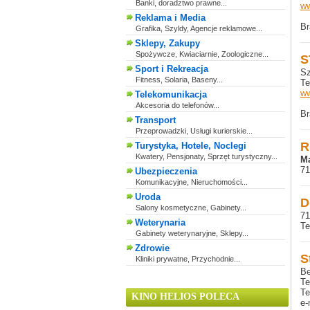
Banki, doradztwo prawne...
ww
Reklama i Media
Br
Grafika, Szyldy, Agencje reklamowe...
Sklepy, Zakupy
Spożywcze, Kwiaciarnie, Zoologiczne...
S
Sport i Rekreacja
Sz
Fitness, Solaria, Baseny...
Te
ww
Telekomunikacja
Akcesoria do telefonów...
Br
Transport
Przeprowadzki, Usługi kurierskie...
R
Turystyka, Hotele, Noclegi
Kwatery, Pensjonaty, Sprzęt turystyczny...
Ma
71
Ubezpieczenia
Komunikacyjne, Nieruchomości...
Uroda
D
Salony kosmetyczne, Gabinety...
71
Weterynaria
Te
Gabinety weterynaryjne, Sklepy...
Zdrowie
S
Kliniki prywatne, Przychodnie...
Be
Te
Te
KINO HELIOS POLECA
e-