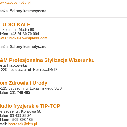
w.katecosmetic.pl
anża:
Salony kosmetyczne
TUDIO KALE
czecin, ul. Modra 90
lefon:
+48 91 30 70 004
w.studiokale.wordpress.com
anża:
Salony kosmetyczne
&M Profesjonalna Stylizacja Wizerunku
rta Piątkowska
-220 Bezrzecze, ul. Koralowa84/12
om Zdrowia i Urody
-215 Szczecin, ul.Łukasińskiego 38/8
lefon:
511 748 485
tudio fryzjerskie TIP-TOP
zrzecze, ul. Koralowa 98
lefon:
91 439 28 24
l.kom.:
509 898 485
mail:
beatasak@tlen.pl