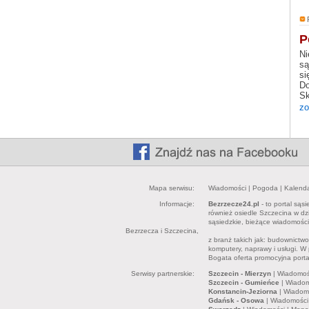
P
Ni
są
si
Do
Sk
zo
Mapa serwisu:
Wiadomości
|
Pogoda
|
Kalend
Informacje:
Bezrzecze24.pl
- to portal sąs
również osiedle Szczecina w dz
sąsiedzkie, bieżące wiadomości,
Bezrzecza i Szczecina,
z branż takich jak: budownictwo,
komputery, naprawy i usługi. 
Bogata oferta promocyjna port
Serwisy partnerskie:
Szczecin - Mierzyn
|
Wiadomoś
Szczecin - Gumieńce
|
Wiadom
Konstancin-Jeziorna
|
Wiadom
Gdańsk - Osowa
|
Wiadomości