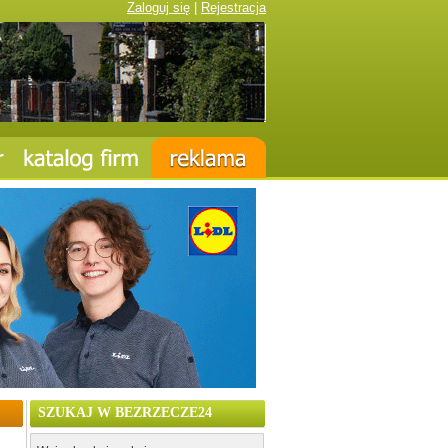
Zaloguj się
|
Rejestracja
SZUKAJ W BEZRZECZE24