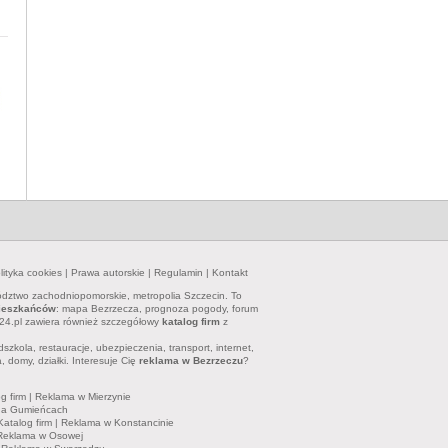
lityka cookies
|
Prawa autorskie
|
Regulamin
|
Kontakt
dztwo zachodniopomorskie, metropolia Szczecin. To
mieszkańców
: mapa Bezrzecza, prognoza pogody, forum
ze24.pl zawiera również szczegółowy
katalog firm
z
dszkola, restauracje, ubezpieczenia, transport, internet,
 domy, działki. Interesuje Cię
reklama w Bezrzeczu
?
g firm
|
Reklama w Mierzynie
na Gumieńcach
Katalog firm
|
Reklama w Konstancinie
Reklama w Osowej