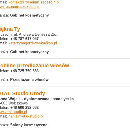
mail:
kontakt@rosarium.szczecin.pl
w.rosarium.szczecin.pl
anża:
Gabinet kosmetyczny
iękna Ty
czecin, ul. Andrzeja Benesza 26c
lefon:
+48 787 617 057
mail:
katarzynagorzkowska@op.pl
anża:
Gabinet kosmetyczny
obilne przedłużanie włosów
lefon:
+48 725 750 336
anża:
Przedłużanie włosów
ITAL Studio Urody
anna Wójcik - dyplomowana kosmetyczka
-003 Wołczkowo
lefon:
+48 600 292 082
w.vital-studio.pl
mail:
hania@vital-studio.pl
anża:
Salony kosmetyczne