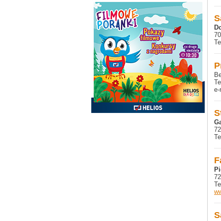
S
Do
70
Te
P
Be
Te
e-
S
Ga
72
Te
F
Pi
72
Te
ww
S