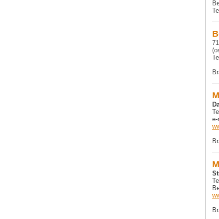
Be
Te
B
71
(o
Te
Br
M
D
Te
e-
ww
Br
M
St
Te
Be
ww
Br