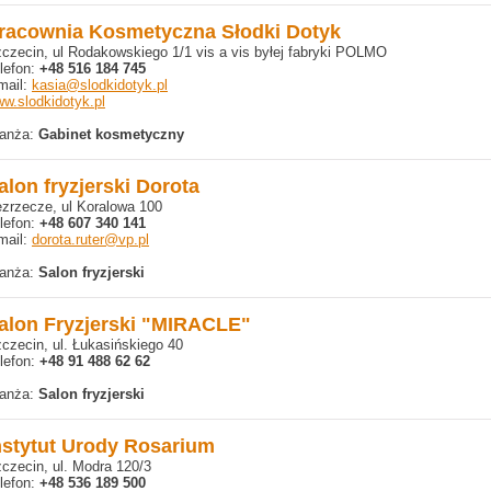
racownia Kosmetyczna Słodki Dotyk
czecin, ul Rodakowskiego 1/1 vis a vis byłej fabryki POLMO
lefon:
+48 516 184 745
mail:
kasia@slodkidotyk.pl
w.slodkidotyk.pl
anża:
Gabinet kosmetyczny
alon fryzjerski Dorota
zrzecze, ul Koralowa 100
lefon:
+48 607 340 141
mail:
dorota.ruter@vp.pl
anża:
Salon fryzjerski
alon Fryzjerski "MIRACLE"
czecin, ul. Łukasińskiego 40
lefon:
+48 91 488 62 62
anża:
Salon fryzjerski
nstytut Urody Rosarium
czecin, ul. Modra 120/3
lefon:
+48 536 189 500