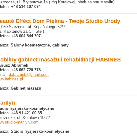
zrzecze, ul. Brylantowa 1a ( róg Koralowej, obok salonu Marylin)
lefon:
+48 514 107 074
eauté Efféct Dom Piękna - Twoje Studio Urody
-050 Szczecin, ul. Kopańskiego 52/7
s. Kapitanów za CH Ster)
lefon:
+48 604 544 307
anża:
Salony kosmetyczne, gabinety
obilny gabinet masażu i rehabilitacji HABINES
ariusz Abramek
lefon:
+48 662 720 378
mail:
dabramek@gmail.com
w.habines.pl
anża:
Gabinet masażu
arilyn
udio fryzjersko-kosmetyczne
lefon:
+48 91 421 00 35
zrzecze, ul. Koralowa 100/2
w.studio-marilyn.com
anża:
Studio fryzjersko-kosmetyczne