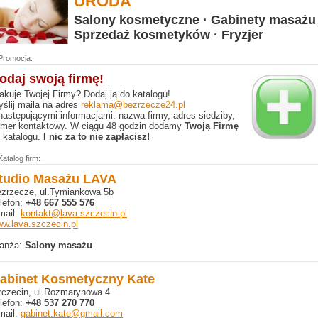
URODA
Salony kosmetyczne · Gabinety masażu 
Sprzedaż kosmetyków · Fryzjer
Promocja:
odaj swoją firmę!
akuje Twojej Firmy? Dodaj ją do katalogu!
ślij maila na adres
reklama@bezrzecze24.pl
następującymi informacjami: nazwa firmy, adres siedziby,
mer kontaktowy. W ciągu 48 godzin dodamy
Twoją Firmę
 katalogu.
I nic za to nie zapłacisz!
Katalog firm:
tudio Masażu LAVA
zrzecze, ul.Tymiankowa 5b
lefon:
+48 667 555 576
mail:
kontakt@lava.szczecin.pl
w.lava.szczecin.pl
anża:
Salony masażu
abinet Kosmetyczny Kate
czecin, ul.Rozmarynowa 4
lefon:
+48 537 270 770
mail:
gabinet.kate@gmail.com