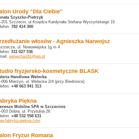
alon Urody "Dla Ciebie"
nata Szyszko-Pietrzyk
-201 Szczecin, ul.Księdza Kardynała Stefana Wyszyńskiego 15
lefon:
782 414 300
rzedłużanie włosów - Agnieszka Narwojsz
zrzecze, ul. Nowowiejska 1g m 4
lefon:
511 027 536
mail:
agniecha181@wp.pl
tudio fryzjersko-kosmetyczne BLASK
leria Handlowa Welecka
-006 Mierzyn, ul. Welecka 2/4 (przy Biedronce)
lefon:
+48 663 941 313
abryka Piękna
erwsze Mobilne SPA w Szczecinie
-003 Dobra, ul. Przytulna 26
lefon:
+48 532 558 631
w.fabryka-piekna.com
alon Fryzur Romana