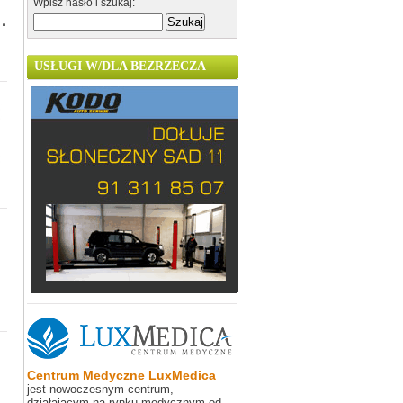
Wpisz hasło i szukaj:
·
USŁUGI W/DLA BEZRZECZA
Centrum Medyczne LuxMedica
jest nowoczesnym centrum,
działającym na rynku medycznym od