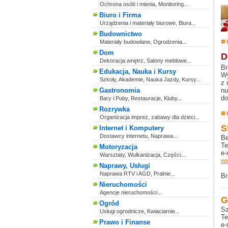
Ochrona osób i mienia, Monitoring...
Biuro i Firma
Urządzenia i materiały biurowe, Biura...
Budownictwo
Materiały budowlane, Ogrodzenia...
Dom
D
Dekoracja wnętrz, Salony meblowe...
Br
Edukacja, Nauka i Kursy
Wy
Szkoły, Akademie, Nauka Jazdy, Kursy...
z 
Gastronomia
nu
do
Bary i Puby, Restauracje, Kluby...
Rozrywka
Organizacja imprez, zabawy dla dzieci...
S
Internet i Komputery
Dostawcy internetu, Naprawa...
Be
Te
Motoryzacja
e-
Warsztaty, Wulkanizacja, Części...
ww
Naprawy, Usługi
Naprawa RTV i AGD, Pralnie...
Br
Nieruchomości
Agencje nieruchomości...
G
Ogród
Sz
Usługi ogrodnicze, Kwiaciarnie...
Te
Prawo i Finanse
e-