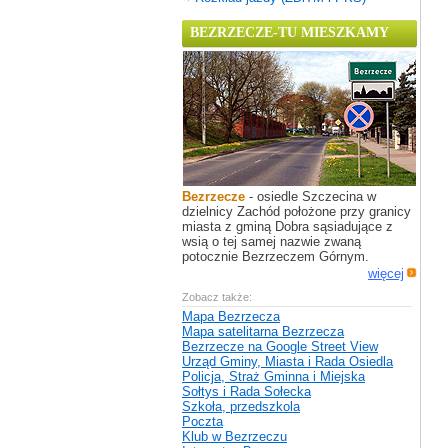
BEZRZECZE-TU MIESZKAMY
Bezrzecze
- osiedle Szczecina w
dzielnicy Zachód położone przy granicy
miasta z gminą Dobra sąsiadujące z
wsią o tej samej nazwie zwaną
potocznie Bezrzeczem Górnym.
więcej
Zobacz także:
Mapa Bezrzecza
Mapa satelitarna Bezrzecza
Bezrzecze na Google Street View
Urząd Gminy, Miasta i Rada Osiedla
Policja, Straż Gminna i Miejska
Sołtys i Rada Sołecka
Szkoła, przedszkola
Poczta
Klub w Bezrzeczu