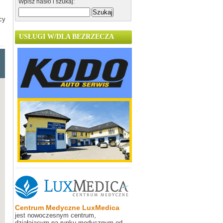
Wpisz hasło i szukaj:
z
cy
USŁUGI W/DLA BEZRZECZA
Centrum Medyczne LuxMedica
jest nowoczesnym centrum,
działającym na rynku medycznym od