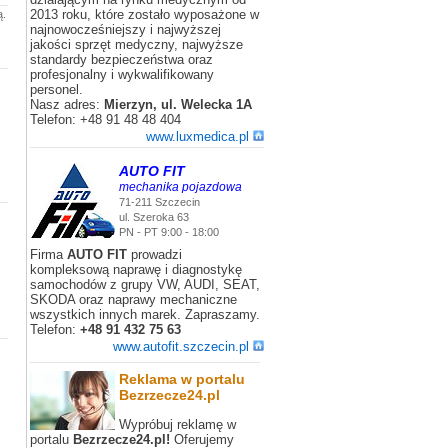
2013 roku, które zostało wyposażone w
ą.
najnowocześniejszy i najwyższej
jakości sprzęt medyczny, najwyższe
standardy bezpieczeństwa oraz
profesjonalny i wykwalifikowany
personel.
Nasz adres:
Mierzyn, ul. Welecka 1A
Telefon: +48 91 48 48 404
www.luxmedica.pl
AUTO FIT
mechanika pojazdowa
71-211 Szczecin
ul. Szeroka 63
PN - PT 9:00 - 18:00
Firma
AUTO FIT
prowadzi
kompleksową naprawę i diagnostykę
samochodów z grupy VW, AUDI, SEAT,
SKODA oraz naprawy mechaniczne
wszystkich innych marek. Zapraszamy.
Telefon:
+48 91 432 75 63
www.autofit.szczecin.pl
Reklama w portalu
Bezrzecze24.pl
Wypróbuj reklamę w
portalu
Bezrzecze24.pl!
Oferujemy