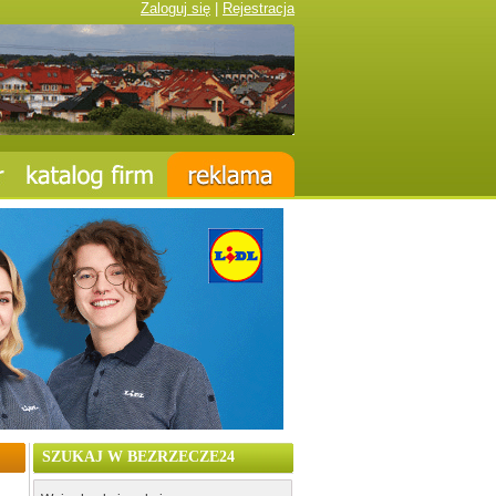
Zaloguj się
|
Rejestracja
SZUKAJ W BEZRZECZE24