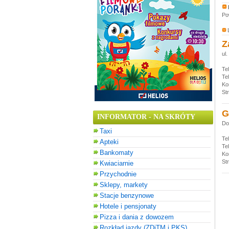
Po
Z
ul
Te
Te
Ko
St
G
INFORMATOR - NA SKRÓTY
Do
Taxi
Te
Apteki
Te
Bankomaty
Ko
St
Kwiaciarnie
Przychodnie
Sklepy, markety
Stacje benzynowe
Hotele i pensjonaty
Pizza i dania z dowozem
Rozkład jazdy (ZDiTM i PKS)