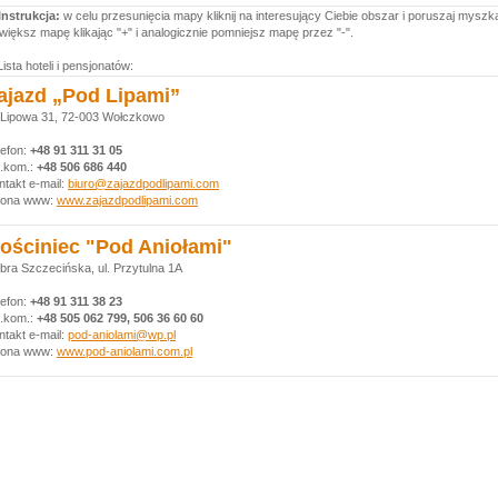
Instrukcja:
w celu przesunięcia mapy kliknij na interesujący Ciebie obszar i poruszaj myszk
większ mapę klikając "+" i analogicznie pomniejsz mapę przez "-".
Lista hoteli i pensjonatów:
ajazd „Pod Lipami”
. Lipowa 31, 72-003 Wołczkowo
lefon:
+48 91 311 31 05
l.kom.:
+48 506 686 440
ntakt e-mail:
biuro@zajazdpodlipami.com
rona www:
www.zajazdpodlipami.com
ościniec "Pod Aniołami"
bra Szczecińska, ul. Przytulna 1A
lefon:
+48 91 311 38 23
l.kom.:
+48 505 062 799, 506 36 60 60
ntakt e-mail:
pod-aniolami@wp.pl
rona www:
www.pod-aniolami.com.pl