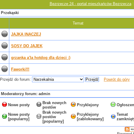
Bezrzecze 24 - portal mieszkańców Bezrzecza
:
Przekąski
Temat
JAJKA INACZEJ
SOSY DO JAJEK
grzanka a'la hotdog dla dzieci :)
Faworki!!!
Przejdź do forum:
Powrót do góry
Moderatorzy forum: admin
Brak nowych
Nowe posty
Przyklejony
Ogłoszen
postów
Brak nowych
Nowe posty
Przyklejony
Temat
postów
[popularny]
[zablokowany]
zamknięt
[popularny]
Powered